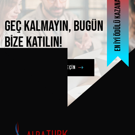
En iyi ödülü kazanan
Geç
kalmayın,
bugün
bize
katılın!
Şimdi bizimle iletişime geçin