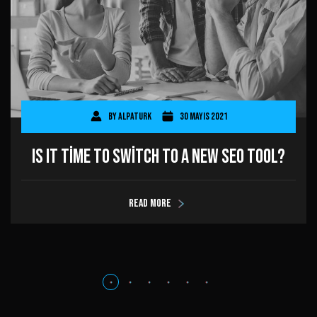
By
AlpaTurk
30 Mayıs 2021
Is It Time to Switch to a New SEO Tool?
Read more