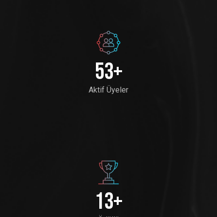
54
+
Aktif Üyeler
14
+