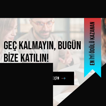
En iyi ödülü kazanan
Geç
kalmayın,
bugün
bize
katılın!
Şimdi bizimle iletişime geçin