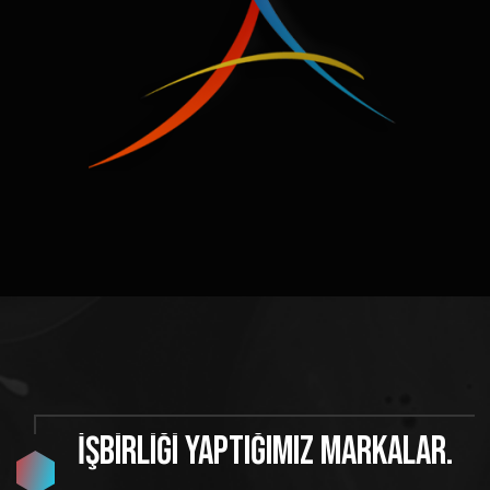
İşbirliği
yaptığımız
markalar.