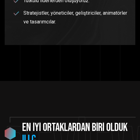
Tutkulu liderlerden oluşuyoruz.
Stratejistler, yöneticiler, geliştiriciler, animatörler
ve tasarımcılar.
En
iyi
ortaklardan
biri
olduk
ILLC
.