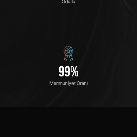
Ödüllü
100
%
Memnuniyet Oranı