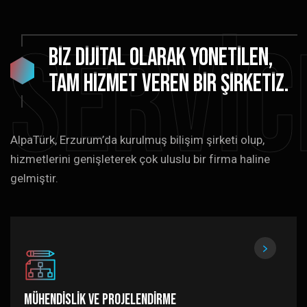
Servic
Biz
dijital
olarak
yönetilen,
tam
hizmet
veren
bir
şirketiz.
AlpaTürk, Erzurum’da kurulmuş bilişim şirketi olup,
hizmetlerini genişleterek çok uluslu bir firma haline
gelmiştir.
Mühendislik ve Projelendirme