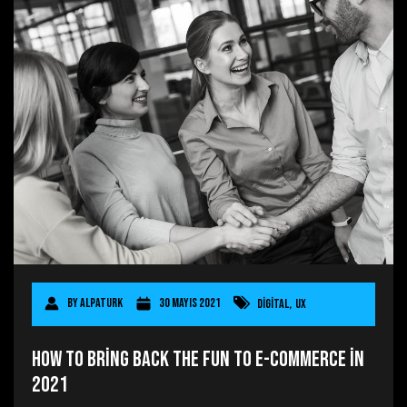
By
AlpaTurk
30 Mayıs 2021
Digital
,
UX
How to Bring Back the Fun to E-commerce in
2021