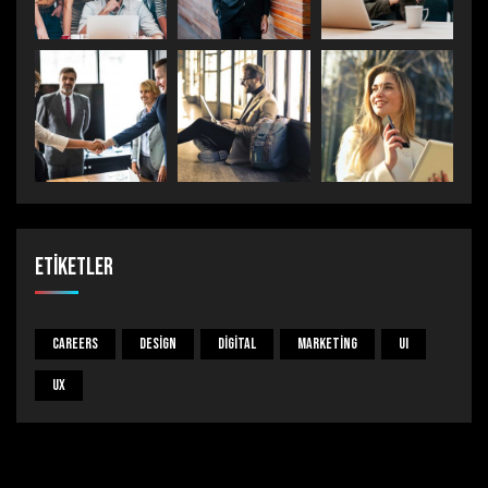
Etiketler
Careers
Design
Digital
Marketing
UI
UX