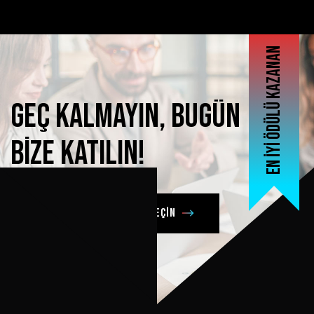
En iyi ödülü kazanan
Geç
kalmayın,
bugün
bize
katılın!
Şimdi bizimle iletişime geçin