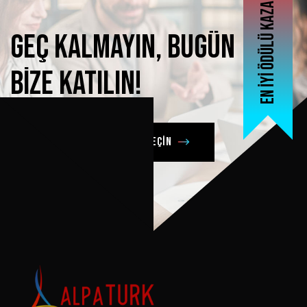
En iyi ödülü kazanan
Geç
kalmayın,
bugün
bize
katılın!
Şimdi bizimle iletişime geçin