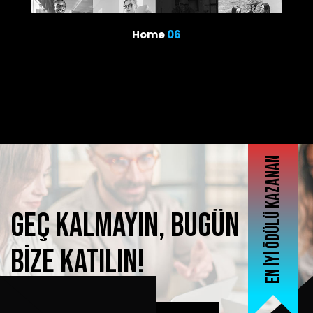
Home
06
En iyi ödülü kazanan
Geç
kalmayın,
bugün
bize
katılın!