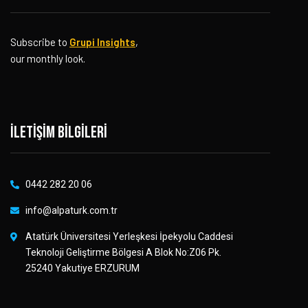
Subscribe to
Grupi Insights
,
our monthly look.
İletişim bilgileri
0442 282 20 06
info@alpaturk.com.tr
Atatürk Üniversitesi Yerleşkesi İpekyolu Caddesi
Teknoloji Geliştirme Bölgesi A Blok No:Z06 Pk.
25240 Yakutiye ERZURUM