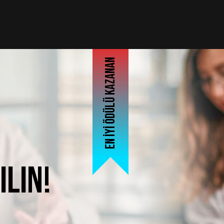
En iyi ödülü kazanan
ılın!