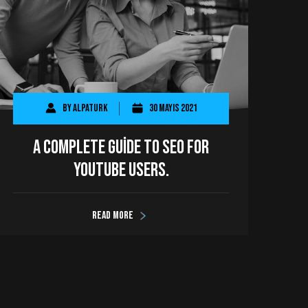
By
AlpaTurk
30 Mayıs 2021
A Complete Guide to SEO for
YouTube users.
Read more