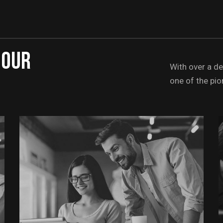
 our
With over a d
one of the pio