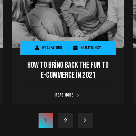
By
AlpaTurk
30 Mayıs 2021
How to Bring Back the Fun to
E-commerce in 2021
Read more
1
2