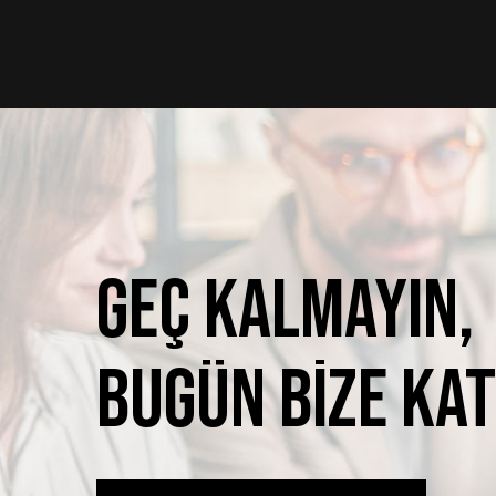
Geç
kalmayın,
bugün
bize
kat