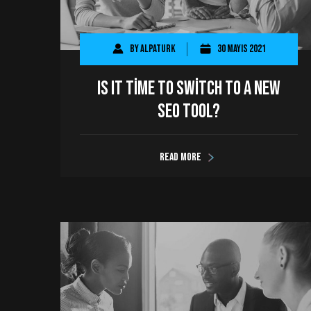
By
AlpaTurk
30 Mayıs 2021
Is It Time to Switch to a New
SEO Tool?
Read more