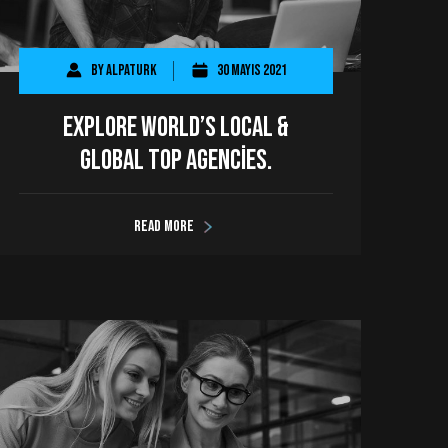
By
AlpaTurk
30 Mayıs 2021
Explore world’s local &
global top agencies.
Read more