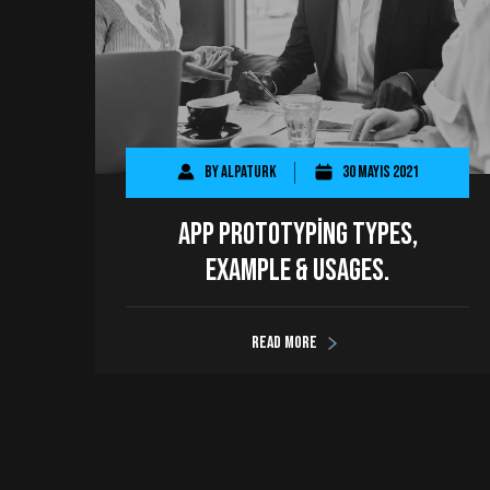
By
AlpaTurk
30 Mayıs 2021
App Prototyping Types,
Example & Usages.
Read more