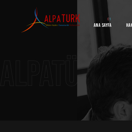
Ana Sayfa
Ha
AlpaTürk